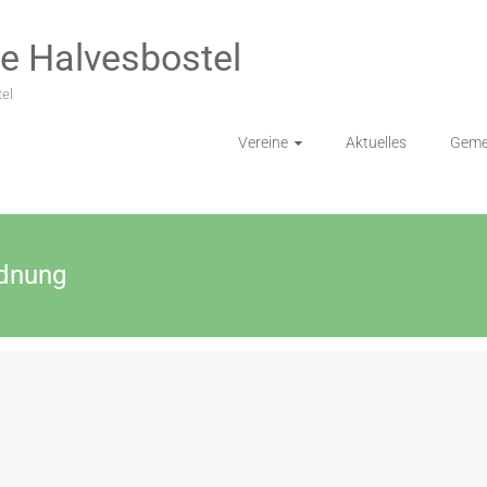
e Halvesbostel
el
Vereine
Aktuelles
Geme
rdnung
ategorized
Keine Kommentare