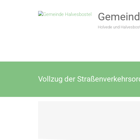
Gemeind
Holvede und Halvesbost
Vollzug der Straßenverkehrso
halves_admin_20
Februar 9, 2026
Unc