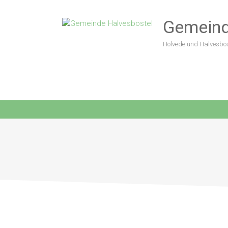
Gemeind
Holvede und Halvesbos
10. öffentliche Ratssitzung