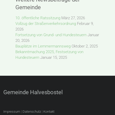
Gemeinde
10. öffentliche Ratssitzung
März 27, 2026
Vollzug der Straßenverkehrsordnung
Februar 9,
2026
Fortsetzung von Grund- und Hundesteuern
Januar
20, 2026
Bauplätze im Lemmermannsweg
Oktober 2, 2025
Bekanntmachung 2025, Festsetzung von
Hundesteuern
Januar 15, 2025
Gemeinde Halvesbostel
|
|
Impressum
Datenschutz
Kontakt